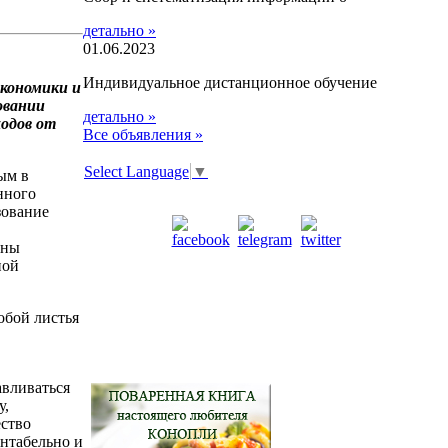
детально »
01.06.2023
Индивидуальное дистанционное обучение
экономики и
овании
детально »
одов от
Все объявления »
Select Language
▼
ым в
нного
зование
ены
ной
обой листья
авливаться
у,
ество
ентабельно и