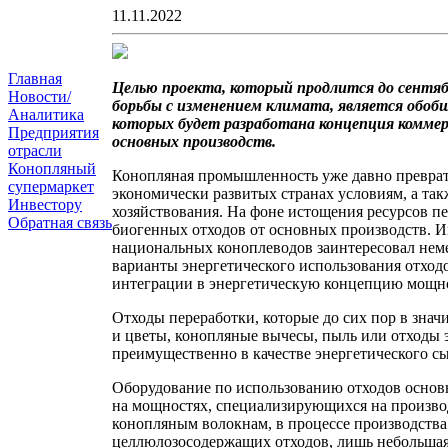
11.11.2022
Главная
Целью проекта, который продлится до сентя
Новости/
борьбы с изменением климата, является обобщ
Аналитика
которых будет разработана концепция комме
Предприятия
основных производств.
отрасли
Конопляный
Конопляная промышленность уже давно преврат
супермаркет
экономически развитых странах условиям, а та
Инвестору
хозяйствования. На фоне истощения ресурсов пе
Обратная связь
биогенных отходов от основных производств. 
национальных коноплеводов заинтересовал нем
варианты энергетического использования отход
интеграции в энергетическую концепцию мощно
Отходы переработки, которые до сих пор в знач
и цветы, конопляные вычесы, пыль или отходы
преимущественно в качестве энергетического сы
Оборудование по использованию отходов основно
на мощностях, специализирующихся на производ
конопляным волокнам, в процессе производства
целлюлозосодержащих отходов, лишь небольшая 