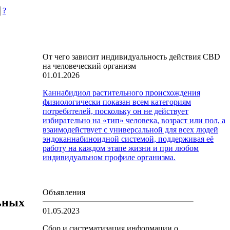
?
От чего зависит индивидуальность действия CBD
на человеческий организм
01.01.2026
Каннабидиол растительного происхождения
физиологически показан всем категориям
потребителей, поскольку он не действует
избирательно на «тип» человека, возраст или пол, а
взаимодействует с универсальной для всех людей
эндоканнабиноидной системой, поддерживая её
работу на каждом этапе жизни и при любом
индивидуальном профиле организма.
Объявления
ьных
01.05.2023
Сбор и систематизация информации о