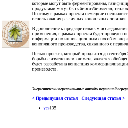
которые могут быть ферментированы, газифиц
продуктами могут быть биогаз/биометан, теплова
Поэтому в рамках проекта немецкие специалист
использования различных конопляных остатков.
В дополнение к предварительным исследованиям
применения, в рамках проекта будет проведен 
информации по инновационным способам энерге
конопляного производства, связанного с перви
Целью проекта, который продлится до сентября
борьбы с изменением климата, является обобще
будет разработана концепция коммерциализаци
производств.
Энергетически перспективные отходы первичной перера
< Предыдущая статья
Следующая статья >
yes
135