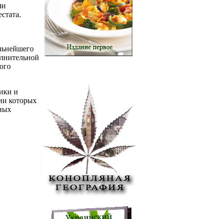
ми
стата.
альнейшего
олнительной
ого
ики и
нии которых
ных