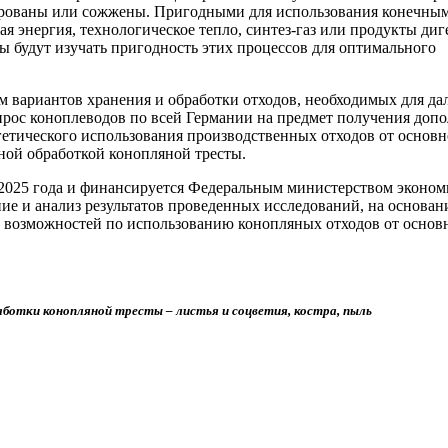
ированы или сожжены. Пригодными для использования конечны
я энергия, технологическое тепло, синтез-газ или продукты диге
ы будут изучать пригодность этих процессов для оптимального
 вариантов хранения и обработки отходов, необходимых для д
опрос коноплеводов по всей Германии на предмет получения доп
тического использования производственных отходов от основн
чной обработкой конопляной тресты.
 2025 года и финансируется Федеральным министерством эконом
ние и анализ результатов проведенных исследований, на основа
и возможностей по использованию конопляных отходов от основ
ботки конопляной тресты – листья и соцветия, костра, пыль