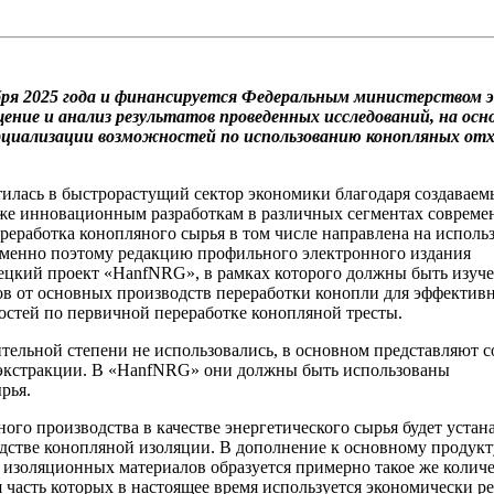
бря 2025 года и финансируется Федеральным министерством 
ение и анализ результатов проведенных исследований, на осн
рциализации возможностей по использованию конопляных отх
илась в быстрорастущий сектор экономики благодаря создаваем
кже инновационным разработкам в различных сегментах совреме
реработка конопляного сырья в том числе направлена на исполь
Именно поэтому редакцию профильного электронного издания
ецкий проект «HanfNRG», в рамках которого должны быть изуч
ов от основных производств переработки конопли для эффектив
стей по первичной переработке конопляной тресты.
ительной степени не использовались, в основном представляют с
 экстракции. В «HanfNRG» они должны быть использованы
рья.
го производства в качестве энергетического сырья будет устан
стве конопляной изоляции. В дополнение к основному продукт
 изоляционных материалов образуется примерно такое же колич
часть которых в настоящее время используется экономически р