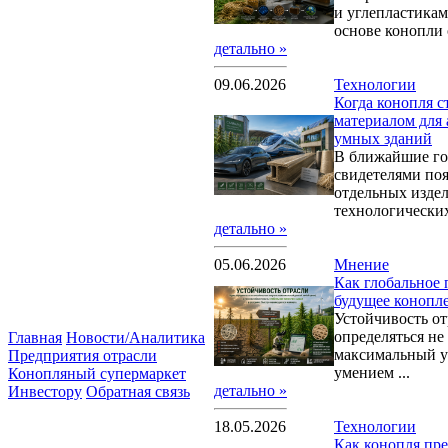
и углепластика
основе конопли 
детально »
09.06.2026
Технологии
Когда конопля 
материалом для 
умных зданий
В ближайшие го
свидетелями поя
отдельных издел
технологических 
детально »
05.06.2026
Мнение
Как глобальное 
будущее конопл
Устойчивость от
определяться не
Главная
Новости/Аналитика
максимальный у
Предприятия отрасли
умением ...
Конопляный супермаркет
детально »
Инвестору
Обратная связь
18.05.2026
Технологии
Как конопля пре