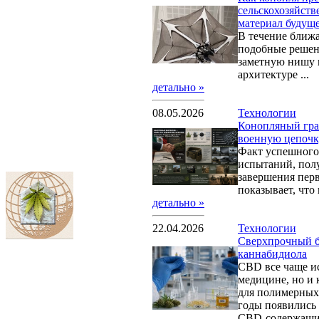
сельскохозяйств
материал будущ
В течение ближ
подобные решен
заметную нишу в
архитектуре ...
детально »
08.05.2026
Технологии
Конопляный гра
военную цепочк
Факт успешного
испытаний, полу
завершения пер
показывает, что 
детально »
22.04.2026
Технологии
Сверхпрочный б
каннабидиола
CBD все чаще ис
медицине, но и 
для полимерных 
годы появились
CBD-содержащих