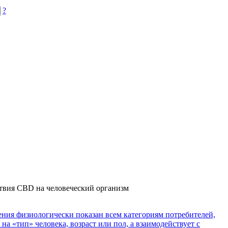
?
ствия CBD на человеческий организм
ния физиологически показан всем категориям потребителей,
на «тип» человека, возраст или пол, а взаимодействует с