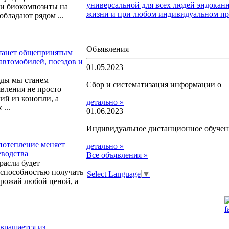
универсальной для всех людей эндоканн
ми биокомпозиты на
жизни и при любом индивидуальном пр
обладают рядом ...
Объявления
станет общепринятым
автомобилей, поездов и
01.05.2023
ды мы станем
Сбор и систематизация информации о
вления не просто
ий из конопли, а
детально »
...
01.06.2023
Индивидуальное дистанционное обучен
потепление меняет
детально »
еводства
Все объявления »
расли будет
 способностью получать
Select Language
▼
рожай любой ценой, а
вращается из