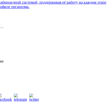
абиноидной системой, поддерживая её работу на каждом этапе
офиле организма.
ие