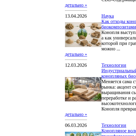
детально »
13.04.2026
Наука
Как отходы коно
биокомпозитами
Конопля выступа
а как универсал
которой при гр
можно ...
детально »
12.03.2026
Технологии
Индустриальны
конопляных био
Меняется сама с
рынка: акцент с
выращивания сы
переработке и р
высокотехнолог
Конопля превращ
детально »
06.03.2026
Технологии
Конопляное вол