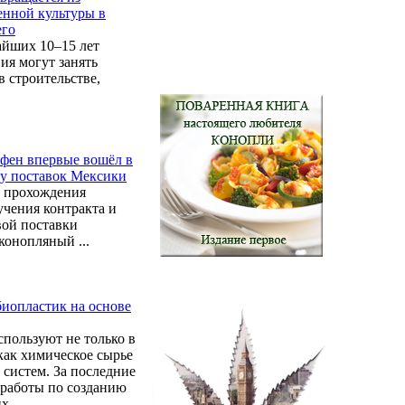
енной культуры в
его
айших 10–15 лет
ия могут занять
 строительстве,
фен впервые вошёл в
у поставок Мексики
 прохождения
чения контракта и
вой поставки
конопляный ...
иопластик на основе
пользуют не только в
как химическое сырье
систем. За последние
 работы по созданию
 ...