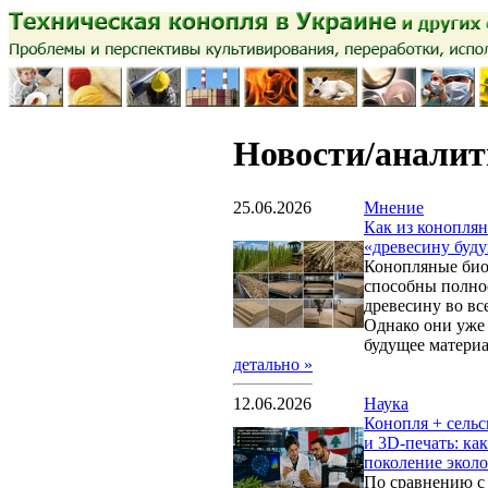
Новости/аналит
25.06.2026
Мнение
Как из коноплян
«древесину буд
Конопляные био
способны полно
древесину во вс
Однако они уже
будущее материал
детально »
12.06.2026
Наука
Конопля + сель
и 3D-печать: ка
поколение экол
По сравнению с