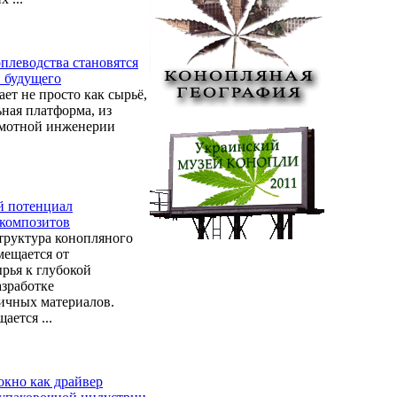
плеводства становятся
 будущего
ет не просто как сырьё,
ьная платформа, из
амотной инженерии
й потенциал
композитов
труктура конопляного
мещается от
рья к глубокой
азработке
ичных материалов.
ается ...
окно как драйвер