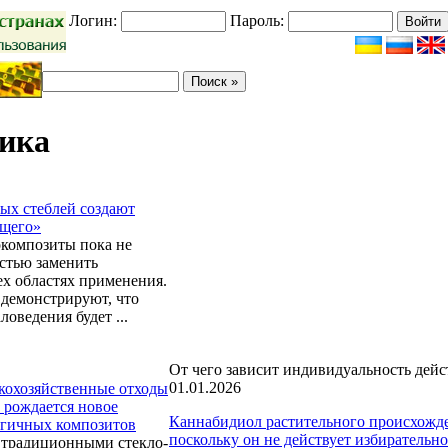
Логин:
Пароль:
ика
ых стеблей создают
ущего»
композиты пока не
стью заменить
ех областях применения.
 демонстрируют, что
оведения будет ...
От чего зависит индивидуальность дей
01.01.2026
скохозяйственные отходы
к рождается новое
Каннабидиол растительного происхожде
огичных композитов
поскольку он не действует избирательно 
 традиционными стекло-