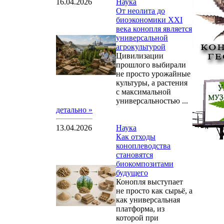
16.04.2026
Наука
От неолита до
биoэкономики XXI
века конопля является
универсальной
агрокультурой
Цивилизации
прошлого выбирали
не просто урожайные
культуры, а растения
с максимальной
универсальностью ...
детально »
13.04.2026
Наука
Как отходы
коноплеводства
становятся
биокомпозитами
будущего
Конопля выступает
не просто как сырьё, а
как универсальная
платформа, из
которой при