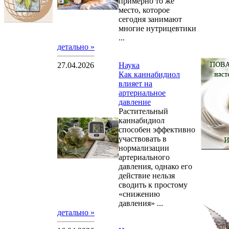
примерно то же
место, которое
сегодня занимают
многие нутрицевтики
...
детально »
27.04.2026
Наука
Как каннабидиол
влияет на
артериальное
давление
Растительный
каннабидиол
способен эффективно
участвовать в
нормализации
артериального
давления, однако его
действие нельзя
сводить к простому
«снижению
давления» ...
детально »