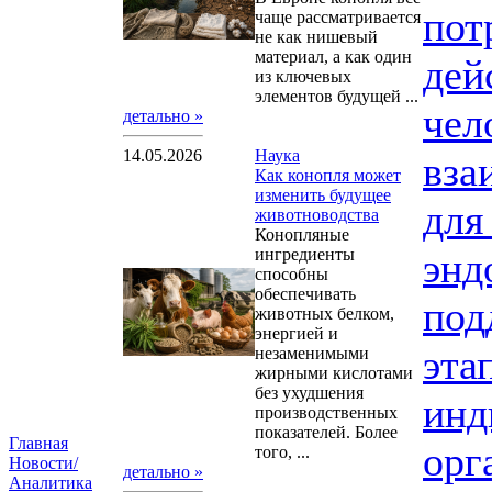
пот
чаще рассматривается
не как нишевый
материал, а как один
дей
из ключевых
элементов будущей ...
чел
детально »
14.05.2026
Наука
вза
Как конопля может
изменить будущее
для
животноводства
Конопляные
ингредиенты
энд
способны
обеспечивать
под
животных белком,
энергией и
эта
незаменимыми
жирными кислотами
без ухудшения
инд
производственных
показателей. Более
Главная
орг
того, ...
Новости/
детально »
Аналитика