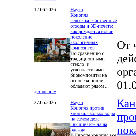
12.06.2026
Наука
Конопля +
сельскохозяйственные
отходы и 3D-печать:
как рождается новое
поколение
От 
экологичных
композитов
По сравнению с
дей
традиционными
стекло- и
орг
углепластиками
биокомпозиты на
основе конопли
01.
обладают рядом ...
детально »
Кан
27.05.2026
Наука
Конопля против
про
хлопка: сколько воды
на самом деле
«выпивает» наша
пок
одежда
В Европе конопля все