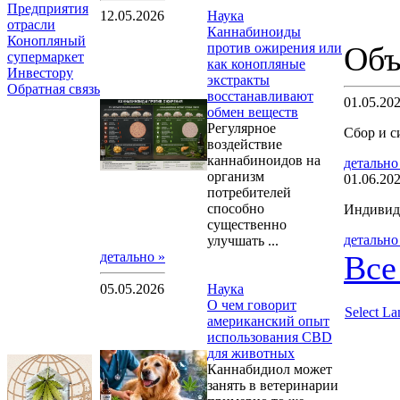
Предприятия
12.05.2026
Наука
отрасли
Каннабиноиды
Конопляный
против ожирения или
Объ
супермаркет
как конопляные
Инвестору
экстракты
Обратная связь
восстанавливают
01.05.20
обмен веществ
Регулярное
Сбор и с
воздействие
каннабиноидов на
детально
организм
01.06.20
потребителей
способно
Индивид
существенно
детально
улучшать ...
детально »
Все
05.05.2026
Наука
О чем говорит
Select L
американский опыт
использования CBD
для животных
Каннабидиол может
занять в ветеринарии