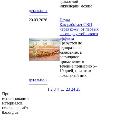
грамотной
инженерии можно ...
детально »
20.03.2026
Наука
Как работает CBD
через кожу: от первых
часов до устойчивого
эффекта
Требуется не
одноразовое
нанесение, а
регулярное
применение в
течение примерно 5–
10 дней, при этом
локальный пик ...
детально »
1
2
3
4
...
23
24
25
При
использовании
материалов,
ссылка на сайт
tku.org.ua