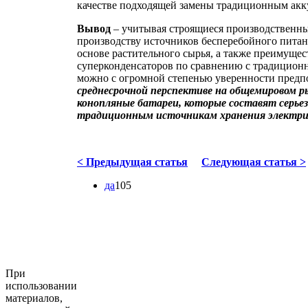
качестве подходящей замены традиционным ак
Вывод
– учитывая строящиеся производственн
производству источников бесперебойного питан
основе растительного сырья, а также преимуще
суперконденсаторов по сравнению с традицион
можно с огромной степенью уверенности предп
среднесрочной перспективе на общемировом р
конопляные батареи, которые составят серье
традиционным источникам хранения электрич
< Предыдущая статья
Следующая статья >
да
105
При
использовании
материалов,