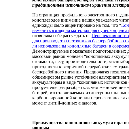
традиционным источникам хранения электрич
На страницах профильного электронного издан
коноплеводов внимание наших уважаемых читат
единожды было акцентировано на том, что “
Кон
изменить взгляд на материал для суперконденса
позволяла себе рассуждать о “
Перспективности 
для производства источников бесперебойного п
ли использованы конопляные батареи в соврем
Демонстрируемые показатели подготовленных д
массовый рынок моделей “конопляных аккумуля
стоимости, весу, производительности, масштаби
пригодности к вторичной переработке чем тра
бесперебойного питания. Предполагая появлени
общемировом рынке устойчивой альтернативы
аккумуляторам в виде “конопляных источников
пробуем еще раз разобраться, чем же новейшие
батарей, изготавливаемых из доступных на рынк
карбонизированной конопли перспективнее зах
момент литий-ионных аналогов.
Преимущества конопляного аккумулятора по 
ионным