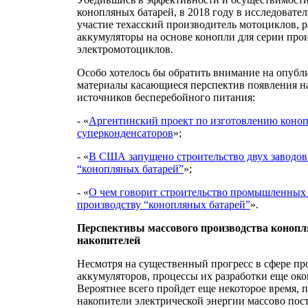
конопляных батарей, в 2018 году в исследовате
участие техасский производитель мотоциклов, 
аккумуляторы на основе конопли для серии пр
электромотоциклов.
Особо хотелось бы обратить внимание на опубл
материалы касающиеся перспектив появления н
источников бесперебойного питания:
- «
Аргентинский проект по изготовлению коно
суперконденсаторов
»;
- «
В США запущено строительство двух заводов
“конопляных батарей”
»;
- «
О чем говорит строительство промышленных
производству “конопляных батарей”
».
Перспективы массового производства коноп
накопителей
Несмотря на существенный прогресс в сфере пр
аккумуляторов, процессы их разработки еще око
Вероятнее всего пройдет еще некоторое время,
накопители электрической энергии массово пост