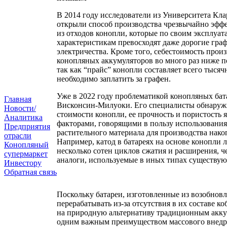
В 2014 году исследователи из Университета Кл
открыли способ производства чрезвычайно эфф
из отходов конопли, которые по своим эксплуа
характеристикам превосходят даже дорогие гра
электричества. Кроме того, себестоимость произ
конопляных аккумуляторов во много раз ниже п
так как “прайс” конопли составляет всего тысяч
необходимо заплатить за графен.
Уже в 2022 году проблематикой конопляных бат
Главная
Висконсин-Милуоки. Его специалисты обнаруж
Новости/
стоимости конопли, ее прочность и пористость 
Аналитика
факторами, говорящими в пользу использования
Предприятия
растительного материала для производства нако
отрасли
Например, катод в батареях на основе конопли
Конопляный
несколько сотен циклов сжатия и расширения, ч
супермаркет
аналоги, используемые в иных типах существу
Инвестору
Обратная связь
Поскольку батареи, изготовленные из возобновл
перерабатывать из-за отсутствия в их составе ко
на природную альтернативу традиционным акку
одним важным преимуществом массового внедр