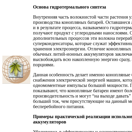
Основа гидротермального синтеза
Внутренняя часть волокнистой части растения у
производства конопляных батарей. Оставшиеся 
и в результате процесса, называемого гидротер
получают продукт с углеродными нанослоями.
дополнительных процессов эти волокна перера
суперконденсаторы, которые служат эффективн
хранения электроэнергии. Отличие конопляных 
обычных литий-ионных аккумуляторов заключает
высвобождать всю накопленную энергию сразу,
порциями.
Данная особенность делает именно конопляные 
снабжения электрической энергией машин, кот
одномоментные импульсы большой мощности. 
показывают, что конопляные батареи имеют бо
производительность и могут “на выходе давать” 
больший ток, чем присутствующие на данный м
бесперебойного питания.
Примеры практической реализации использо
аккумуляторов
Убедившись в эффективности и осуществимости