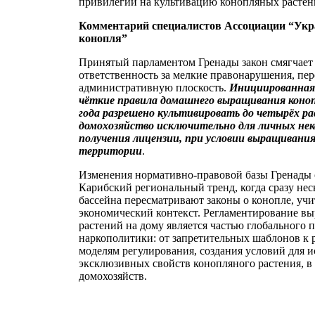
привилегии на культивацию конопляных растени
Комментарий специалистов Ассоциации “Укр
конопля”
Принятый парламентом Гренады закон смягчает
ответственность за мелкие правонарушения, пер
административную плоскость.
Инициированная
чёткие правила домашнего выращивания коноп
года разрешено культивировать до четырёх ра
домохозяйство исключительно для личных нек
получения лицензии, при условии выращивани
территории
.
Изменения нормативно-правовой базы Гренады 
Карибский региональный тренд, когда сразу нес
бассейна пересматривают законы о конопле, уч
экономический контекст. Регламентирование в
растений на дому является частью глобального 
наркополитики: от запретительных шаблонов к
моделям регулирования, создания условий для 
эксклюзивных свойств конопляного растения, в 
домохозяйств.