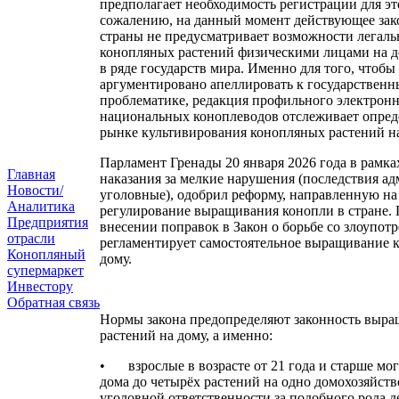
предполагает необходимость регистрации для эт
сожалению, на данный момент действующее зак
страны не предусматривает возможности легаль
конопляных растений физическими лицами на до
в ряде государств мира. Именно для того, чтобы
аргументировано апеллировать к государственн
проблематике, редакция профильного электронн
национальных коноплеводов отслеживает опред
рынке культивирования конопляных растений на
Парламент Гренады 20 января 2026 года в рамк
Главная
наказания за мелкие нарушения (последствия ад
Новости/
уголовные), одобрил реформу, направленную на
Аналитика
регулирование выращивания конопли в стране. 
Предприятия
внесении поправок в Закон о борьбе со злоупот
отрасли
регламентирует самостоятельное выращивание 
Конопляный
дому.
супермаркет
Инвестору
Обратная связь
Нормы закона предопределяют законность выр
растений на дому, а именно:
•
взрослые в возрасте от 21 года и старше м
дома до четырёх растений на одно домохозяйств
уголовной ответственности за подобного рода д