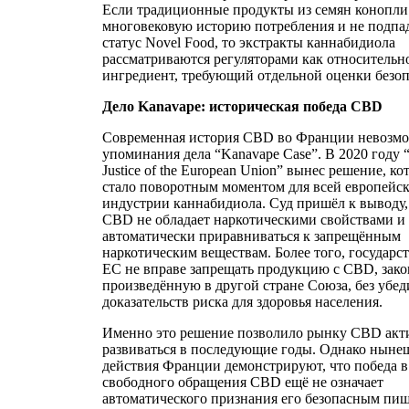
Если традиционные продукты из семян конопл
многовековую историю потребления и не подпа
статус Novel Food, то экстракты каннабидиола
рассматриваются регуляторами как относительн
ингредиент, требующий отдельной оценки безо
Дело Kanavape: историческая победа CBD
Современная история CBD во Франции невозмо
упоминания дела “Kanavape Case”. В 2020 году “
Justice of the European Union” вынес решение, ко
стало поворотным моментом для всей европейс
индустрии каннабидиола. Суд пришёл к выводу,
CBD не обладает наркотическими свойствами и
автоматически приравниваться к запрещённым
наркотическим веществам. Более того, государс
ЕС не вправе запрещать продукцию с CBD, зак
произведённую в другой стране Союза, без убе
доказательств риска для здоровья населения.
Именно это решение позволило рынку CBD акт
развиваться в последующие годы. Однако ныне
действия Франции демонстрируют, что победа в
свободного обращения CBD ещё не означает
автоматического признания его безопасным пи