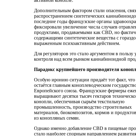
активной конопле.
Дополнительным фактором стали опасения, свя
распространением синтетических каннабиноидо
последние годы французские органы здравоохр
фиксировали увеличение числа случаев отравл
продуктами, продаваемыми как CBD, но фактич
содержащими синтетические вещества с гораздо
выраженным психоактивным действием.
Для регуляторов это стало аргументом в пользу
контроля над всем рынком каннабиноидной про
Парадокс крупнейшего производителя коноп
Особую иронию ситуации придаёт тот факт, чт
остаётся главным коноплеводческим государств
Европейского союза. Французские фермеры еже
выращивают десятки тысяч гектаров техническ
конопли, обеспечивая сырьём текстильную
промышленность, производство строительных
материалов, биокомпозитов, кормов и продукто
из конопляных семян.
Однако именно добавление CBD в пищевые пр
стало наиболее спорным направлением развития