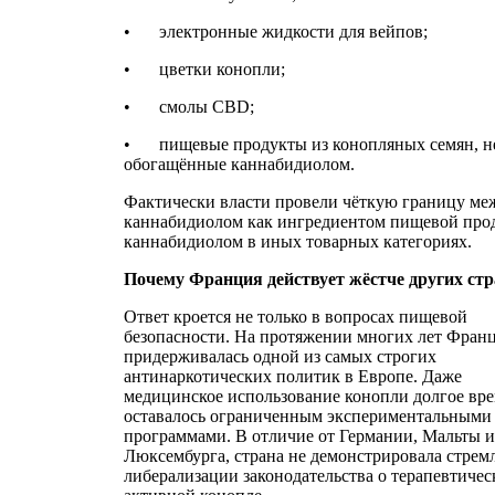
•
электронные жидкости для вейпов;
•
цветки конопли;
•
смолы CBD;
•
пищевые продукты из конопляных семян, н
обогащённые каннабидиолом.
Фактически власти провели чёткую границу ме
каннабидиолом как ингредиентом пищевой про
каннабидиолом в иных товарных категориях.
Почему Франция действует жёстче других стр
Ответ кроется не только в вопросах пищевой
безопасности. На протяжении многих лет Фран
придерживалась одной из самых строгих
антинаркотических политик в Европе. Даже
медицинское использование конопли долгое вр
оставалось ограниченным экспериментальными
программами. В отличие от Германии, Мальты 
Люксембурга, страна не демонстрировала стрем
либерализации законодательства о терапевтичес