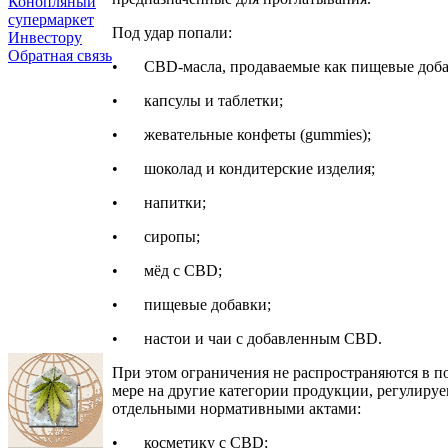
Конопляный
супермаркет
Под удар попали:
Инвестору
Обратная связь
•
CBD-масла, продаваемые как пищевые доб
•
капсулы и таблетки;
•
жевательные конфеты (gummies);
•
шоколад и кондитерские изделия;
•
напитки;
•
сиропы;
•
мёд с CBD;
•
пищевые добавки;
•
настои и чаи с добавленным CBD.
При этом ограничения не распространяются в п
мере на другие категории продукции, регулиру
отдельными нормативными актами:
•
косметику с CBD;