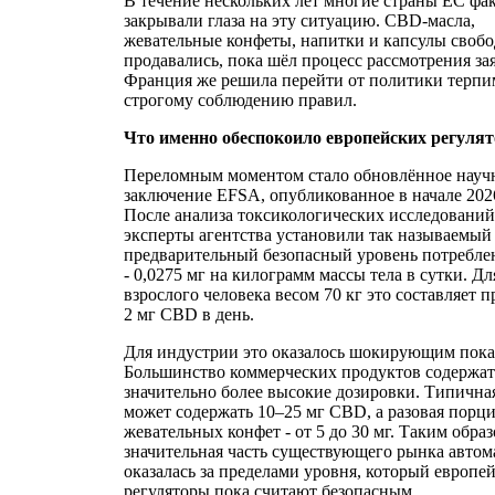
В течение нескольких лет многие страны ЕС фа
закрывали глаза на эту ситуацию. CBD-масла,
жевательные конфеты, напитки и капсулы своб
продавались, пока шёл процесс рассмотрения за
Франция же решила перейти от политики терпи
строгому соблюдению правил.
Что именно обеспокоило европейских регуля
Переломным моментом стало обновлённое науч
заключение EFSA, опубликованное в начале 2026
После анализа токсикологических исследований
эксперты агентства установили так называемый
предварительный безопасный уровень потребл
- 0,0275 мг на килограмм массы тела в сутки. Дл
взрослого человека весом 70 кг это составляет 
2 мг CBD в день.
Для индустрии это оказалось шокирующим пока
Большинство коммерческих продуктов содержат
значительно более высокие дозировки. Типична
может содержать 10–25 мг CBD, а разовая порц
жевательных конфет - от 5 до 30 мг. Таким образ
значительная часть существующего рынка автом
оказалась за пределами уровня, который европе
регуляторы пока считают безопасным.