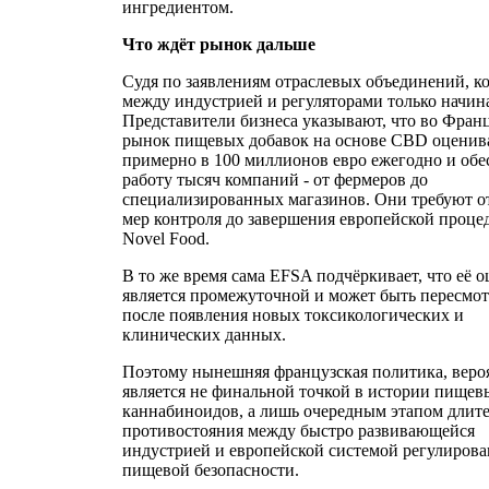
ингредиентом.
Что ждёт рынок дальше
Судя по заявлениям отраслевых объединений, к
между индустрией и регуляторами только начина
Представители бизнеса указывают, что во Фран
рынок пищевых добавок на основе CBD оценив
примерно в 100 миллионов евро ежегодно и обе
работу тысяч компаний - от фермеров до
специализированных магазинов. Они требуют о
мер контроля до завершения европейской проце
Novel Food.
В то же время сама EFSA подчёркивает, что её о
является промежуточной и может быть пересмо
после появления новых токсикологических и
клинических данных.
Поэтому нынешняя французская политика, веро
является не финальной точкой в истории пищев
каннабиноидов, а лишь очередным этапом длит
противостояния между быстро развивающейся
индустрией и европейской системой регулиров
пищевой безопасности.