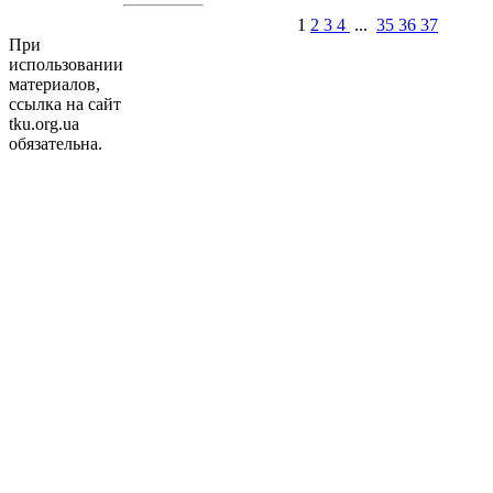
1
2
3
4
...
35
36
37
При
использовании
материалов,
ссылка на сайт
tku.org.ua
обязательна.