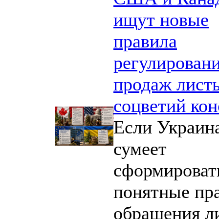
ищут новые
правила
регулирован
продаж листь
соцветий ко
Если Украин
сумеет
сформироват
понятные пр
обращения л