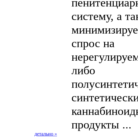
пенитенциар
систему, а т
минимизируе
спрос на
нерегулируе
либо
полусинтетич
синтетическ
каннабиноид
продукты ...
детально »