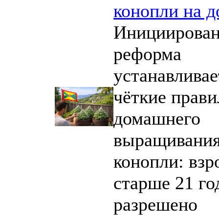
конопли на д
Инициирован
реформа
устанавливае
чёткие прави
домашнего
выращивани
конопли: вз
старше 21 го
разрешено