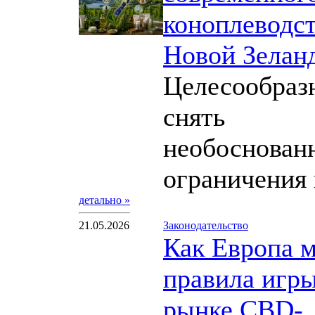
коноплеводс
Новой Зелан
Целесообраз
снять
необоснован
ограничения н
детально »
21.05.2026
Законодательство
Как Европа 
правила игры
рынке CBD-