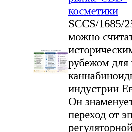
косметики
SCCS/1685/2
можно счита
исторически
рубежом для 
каннабиноид
индустрии Е
Он знаменуе
переход от э
регуляторно