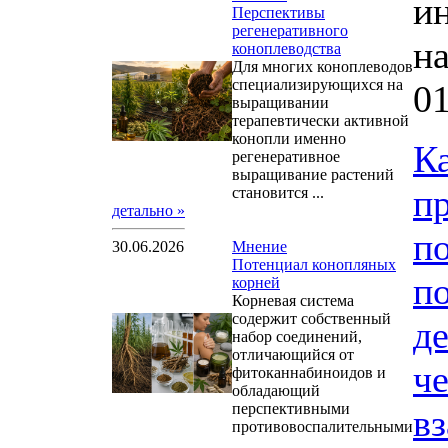
и
Перспективы
регенеративного
н
коноплеводства
Для многих коноплеводов
специализирующихся на
01
выращивании
терапевтически активной
конопли именно
К
регенеративное
выращивание растений
п
становится ...
детально »
по
30.06.2026
Мнение
Потенциал конопляных
по
корней
Корневая система
содержит собственный
де
набор соединений,
отличающийся от
че
фитоканнабиноидов и
обладающий
перспективными
в
противовоспалительными
...