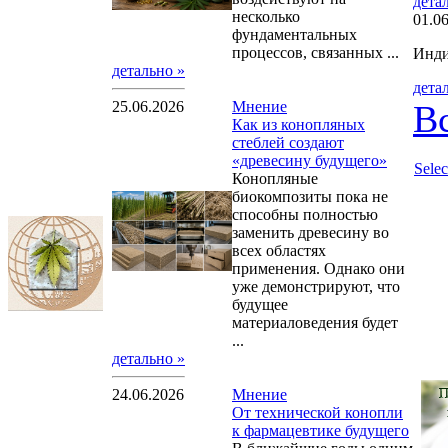
дета
несколько
01.0
фундаментальных
процессов, связанных ...
Инди
детально »
дета
25.06.2026
Мнение
В
Как из конопляных
стеблей создают
«древесину будущего»
Sele
Конопляные
биокомпозиты пока не
способны полностью
заменить древесину во
всех областях
применения. Однако они
уже демонстрируют, что
будущее
материаловедения будет
...
детально »
24.06.2026
Мнение
От технической конопли
к фармацевтике будущего