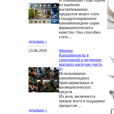
В ближайшие годы одним
из наиболее
востребованных
продуктов может стать
стандартизированное
каннабиноидное сырье
фармацевтического
качества. Оно способно
стать ...
детально »
23.06.2026
Мнение
Каннабиноиды в
спортивной и медицине
высоких нагрузок (часть
6)
Использование
каннабиноидных
трансдермальных и
космецевтических
средств
Их роль заключается
прежде всего в поддержке
процессов ...
детально »