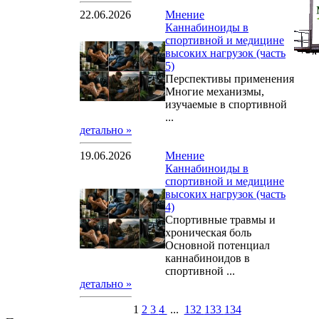
22.06.2026
Мнение
Каннабиноиды в
спортивной и медицине
высоких нагрузок (часть
5)
Перспективы применения
Многие механизмы,
изучаемые в спортивной
...
детально »
19.06.2026
Мнение
Каннабиноиды в
спортивной и медицине
высоких нагрузок (часть
4)
Спортивные травмы и
хроническая боль
Основной потенциал
каннабиноидов в
спортивной ...
детально »
1
2
3
4
...
132
133
134