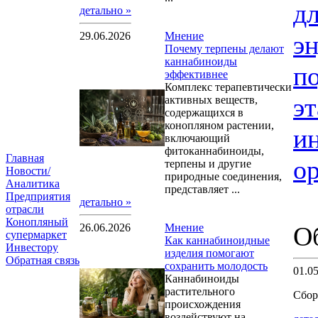
д
детально »
29.06.2026
Мнение
э
Почему терпены делают
каннабиноиды
п
эффективнее
Комплекс терапевтически
э
активных веществ,
содержащихся в
конопляном растении,
и
включающий
фитоканнабиноиды,
Главная
о
терпены и другие
Новости/
природные соединения,
Аналитика
представляет ...
Предприятия
детально »
отрасли
Конопляный
26.06.2026
Мнение
О
супермаркет
Как каннабиноидные
Инвестору
изделия помогают
Обратная связь
сохранить молодость
01.0
Каннабиноиды
растительного
Сбор
происхождения
воздействуют на