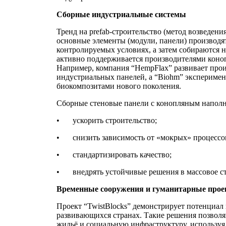
Сборные индустриальные системы
Тренд на prefab-строительство (метод возведени
основные элементы (модули, панели) производят
контролируемых условиях, а затем собираются на
активно поддерживается производителями коно
Например, компания “HempFlax” развивает прои
индустриальных панелей, а “Biohm” эксперимен
биокомпозитами нового поколения.
Сборные стеновые панели с конопляным наполн
•
ускорить строительство;
•
снизить зависимость от «мокрых» процессо
•
стандартизировать качество;
•
внедрять устойчивые решения в массовое с
Временные сооружения и гуманитарные про
Проект “TwistBlocks” демонстрирует потенциал
развивающихся странах. Такие решения позволя
жильё и социальную инфраструктуру, используя