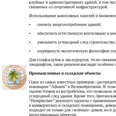
клубных и административных зданий, в том числ
связанных со спортивной инфраструктурой.
Использование конопляных панелей и биокомпо
•
снизить энергопотребление зданий;
•
обеспечить естественную вентиляцию и к
•
уменьшить углеродный след строительства;
•
подчеркнуть экологическую философию сп
Для гольф-клубов и эко-курортов, тесно связан
ландшафтом, такие решения выглядят особенно 
Промышленные и складские объекты
Один из самых известных примеров - распреде
пивоварни “Adnams” в Великобритании. В этом
тысячи блоков из костробетона, что позволило з
углеродный след здания. Кроме того, британска
“Hempitecture” реализует проекты с применени
в коммерческих и складских помещениях, демон
подходит не только для «зелёных» домов, но и 
индустриальных объектов.