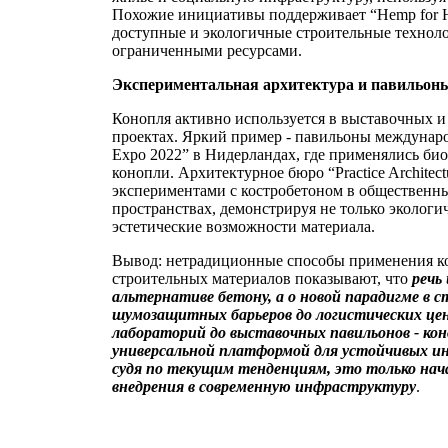
Похожие инициативы поддерживает “Hemp for H
доступные и экологичные строительные техноло
ограниченными ресурсами.
Экспериментальная архитектура и павильон
Конопля активно используется в выставочных 
проектах. Яркий пример - павильоны междунаро
Expo 2022” в Нидерландах, где применялись би
конопли. Архитектурное бюро “Practice Architect
экспериментами с костробетоном в общественн
пространствах, демонстрируя не только экологич
эстетические возможности материала.
Вывод: нетрадиционные способы применения 
строительных материалов показывают, что
речь
альтернативе бетону, а о новой парадигме в 
шумозащитных барьеров до логистических це
лабораторий до выставочных павильонов - ко
универсальной платформой для устойчивых и
судя по текущим тенденциям, это только нач
внедрения в современную инфраструктуру
.