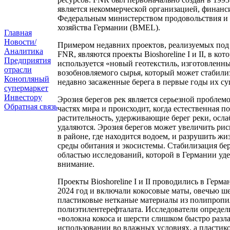
является некоммерческой организацией, финан
Федеральным министерством продовольствия и 
хозяйства Германии (BMEL).
Главная
Новости/
Примером недавних проектов, реализуемых под
Аналитика
FNR, являются проекты Bioshoreline I и II, в кот
Предприятия
используется «новый геотекстиль, изготовленны
отрасли
возобновляемого сырья, который может стабили
Конопляный
недавно засаженные берега в первые годы их с
супермаркет
Инвестору
Эрозия берегов рек является серьезной проблем
Обратная связь
частях мира и происходит, когда естественная п
растительность, удерживающие берег реки, осл
удаляются. Эрозия берегов может увеличить ри
в районе, где находится водоем, и разрушить ж
среды обитания и экосистемы. Стабилизация бер
областью исследований, которой в Германии уде
внимание.
Проекты Bioshoreline I и II проводились в Герма
2024 год и включали кокосовые маты, овечью ше
пластиковые нетканые материалы из полипропи
полиэтилентерефталата. Исследователи определ
«волокна кокоса и шерсти слишком быстро разл
использовании во влажных условиях, а пластик