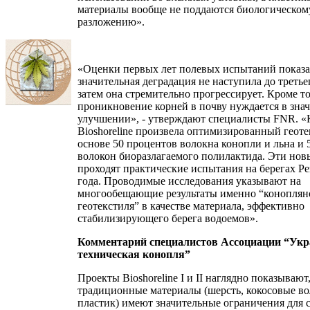
материалы вообще не поддаются биологическом
разложению».
«Оценки первых лет полевых испытаний показа
значительная деградация не наступила до третьег
затем она стремительно прогрессирует. Кроме то
проникновение корней в почву нуждается в зна
улучшении», - утверждают специалисты FNR. «
Bioshoreline произвела оптимизированный геоте
основе 50 процентов волокна конопли и льна и 
волокон биоразлагаемого полилактида. Эти но
проходят практические испытания на берегах Ре
года. Проводимые исследования указывают на
многообещающие результаты именно “коноплян
геотекстиля” в качестве материала, эффективно
стабилизирующего берега водоемов».
Комментарий специалистов Ассоциации “Укр
техническая конопля”
Проекты Bioshoreline I и II наглядно показывают,
традиционные материалы (шерсть, кокосовые во
пластик) имеют значительные ограничения для 