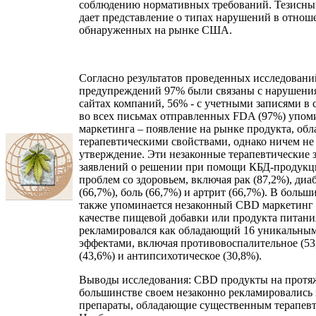
соблюдению нормативных требований. Тезисны
дает представление о типах нарушений в отно
обнаруженных на рынке США.
Согласно результатов проведенных исследовани
предупреждений 97% были связаны с нарушени
сайтах компаний, 56% - с учетными записями в 
во всех письмах отправленных FDA (97%) упо
маркетинга – появление на рынке продукта, об
терапевтическими свойствами, однако ничем н
утверждение. Эти незаконные терапевтические 
заявлений о решении при помощи КБД-продукц
проблем со здоровьем, включая рак (87,2%), диа
(66,7%), боль (66,7%) и артрит (66,7%). В больш
также упоминается незаконный CBD маркетинг
качестве пищевой добавки или продукта питани
рекламировался как обладающий 16 уникальны
эффектами, включая противовоспалительное (53
(43,6%) и антипсихотическое (30,8%).
Выводы исследования: CBD продукты на протяже
большинстве своем незаконно рекламировались 
препараты, обладающие существенным терапев