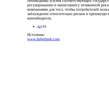
Необходимы усилия соответствующих государст
регулированию и мониторингу незаконной рекл
компаниями для того, чтобы потребителей нельз
заблуждение относительно рисков и преимущес
каннабидиола.
да
116
Источник:
www.liebertpub.com