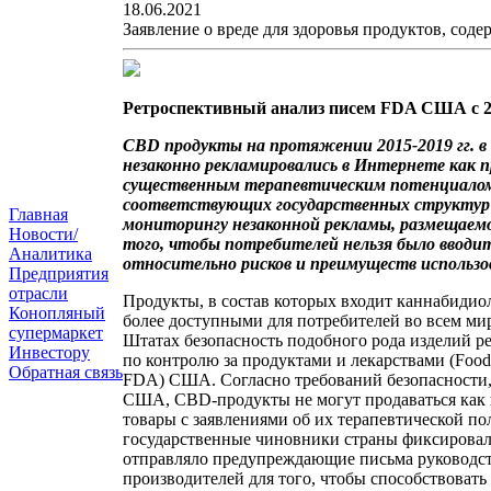
18.06.2021
Заявление о вреде для здоровья продуктов, сод
Ретроспективный анализ писем FDA США с 201
CBD продукты на протяжении 2015-2019 гг. в
незаконно рекламировались в Интернете как 
существенным терапевтическим потенциалом
соответствующих государственных структур 
Главная
мониторингу незаконной рекламы, размещаем
Новости/
того, чтобы потребителей нельзя было вводи
Аналитика
относительно рисков и преимуществ использо
Предприятия
отрасли
Продукты, в состав которых входит каннабидиол
Конопляный
более доступными для потребителей во всем м
супермаркет
Штатах безопасность подобного рода изделий 
Инвестору
по контролю за продуктами и лекарствами (Food 
Обратная связь
FDA) США. Согласно требований безопасности,
США, CBD-продукты не могут продаваться как
товары с заявлениями об их терапевтической поль
государственные чиновники страны фиксирова
отправляло предупреждающие письма руководс
производителей для того, чтобы способствоват