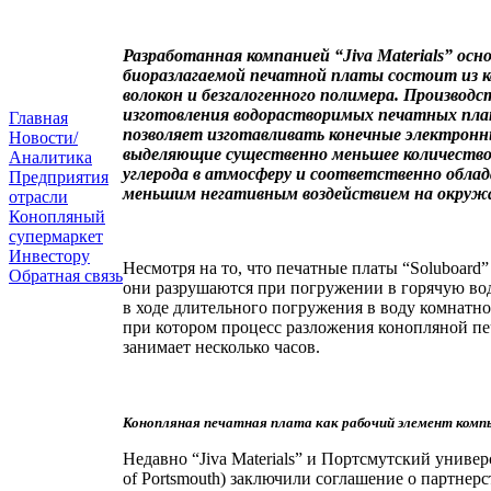
Разработанная компанией “Jiva Materials” осно
биоразлагаемой печатной платы состоит из 
волокон и безгалогенного полимера. Производ
изготовления водорастворимых печатных пла
Главная
позволяет изготавливать конечные электронн
Новости/
выделяющие существенно меньшее количество
Аналитика
углерода в атмосферу и соответственно обла
Предприятия
меньшим негативным воздействием на окруж
отрасли
Конопляный
супермаркет
Инвестору
Несмотря на то, что печатные платы “Soluboard
Обратная связь
они разрушаются при погружении в горячую вод
в ходе длительного погружения в воду комнатн
при котором процесс разложения конопляной п
занимает несколько часов.
Конопляная печатная плата как рабочий элемент ком
Недавно “Jiva Materials” и Портсмутский универс
of Portsmouth) заключили соглашение о партнерс