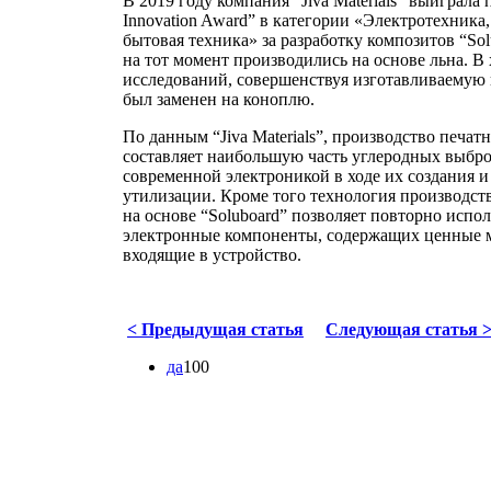
В 2019 году компания “Jiva Materials” выиграла
Innovation Award” в категории «Электротехника,
бытовая техника» за разработку композитов “Sol
на тот момент производились на основе льна. В 
исследований, совершенствуя изготавливаемую
был заменен на коноплю.
По данным “Jiva Materials”, производство печа
составляет наибольшую часть углеродных выбр
современной электроникой в ходе их создания 
утилизации. Кроме того технология производст
на основе “Soluboard” позволяет повторно испол
электронные компоненты, содержащих ценные 
входящие в устройство.
< Предыдущая статья
Cледующая статья 
да
100