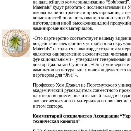
на дальнейшую коммерциализацию “Soluboard”. 
Materials” будут работать с исследователями из 
школы машиностроения и проектирования, с це
возможностей по использованию конопляных б
изготовления иной высоколиквидной продукци
ламинированных материалов.
«Это партнерство соответствует нашему виден
воздействия электронных устройств на окружаю
Materials” находится в авангарде создания матер
являются одновременно экологически чистыми 
функциональными», утверждает генеральный д
доктор Джонатан Суонстон. «Опыт университета
ламинатов из натуральных волокон делает его 
партнером для “Jiva”».
Профессор Хом Дхакал из Портсмутского униве
академический руководитель совместного проект
партнерство внесет значительный вклад в созда
экологически чистых материалов и повышение 
в этом секторе.
Комментарий специалистов Ассоциации “Укр
техническая конопля”