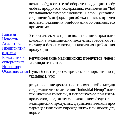
позиция (д) к статье об обороте продукции треб
любых продуктов, содержащих компоненты “Indu
указывались: символ “Industrial Hemp”, указани
соединений, информация об указаниях к приме
противопоказаниях, информация об опасных эфф
применимо.
Главная
Это означает, что при использовании сырья или
Новости/
конопли в медицинских продуктах требуется отч
Аналитика
составу и безопасности, аналогичная требовани
Предприятия
продукции.
отрасли
Конопляный
Регулирование медицинских продуктов через
супермаркет
законодательство
Инвестору
Обратная связь
Пункт 6 статьи рассматриваемого нормативно-п
указывает, что:
регулирование деятельности, связанной с меди
содержащими соединения “Industrial Hemp” или 
технической конопли, и используемое при изг
продуктов, подчиняется положениям федерально
медицинских продуктах, фармацевтической про
фармацевтических учреждениях» или любой др
норме.