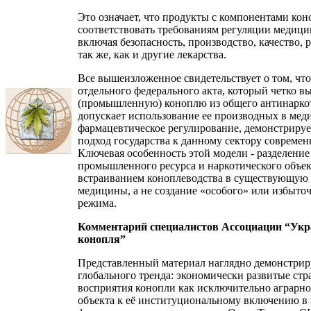
Это означает, что продукты с компонентами ко
соответствовать требованиям регуляции медици
включая безопасность, производство, качество, 
так же, как и другие лекарства.
Все вышеизложенное свидетельствует о том, чт
отдельного федерального акта, который четко 
(промышленную) коноплю из общего антинарко
допускает использование ее производных в мед
фармацевтическое регулирование, демонстриру
подход государства к данному сектору современ
Ключевая особенность этой модели - разделение 
промышленного ресурса и наркотического объе
встраиванием коноплеводства в существующую 
медицины, а не создание «особого» или избыто
режима.
Комментарий специалистов Ассоциации “Укр
конопля”
Представленный материал наглядно демонстри
глобального тренда: экономически развитые стр
восприятия конопли как исключительно аграрн
объекта к её институциональному включению в