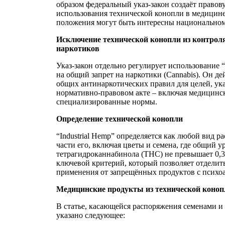
образом федеральный указ-закон создаёт правов
использования технической конопли в медицин
положения могут быть интересны национальном
Исключение технической конопли из контроля
наркотиков
Указ-закон отдельно регулирует использование “
на общий запрет на наркотики (Cannabis). Он де
общих антинаркотических правил для целей, ук
нормативно-правовом акте – включая медицинск
специализированные нормы.
Определение технической конопли
“Industrial Hemp” определяется как любой вид рас
части его, включая цветы и семена, где общий у
тетрагидроканнабинола (THC) не превышает 0,3 
ключевой критерий, который позволяет отделит
применения от запрещённых продуктов с псих
Медицинские продукты из технической коноп
В статье, касающейся распоряжения семенами и
указано следующее: