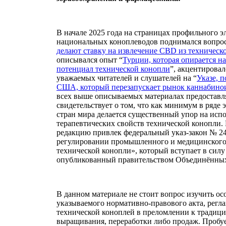
В начале 2025 года на страницах профильного э
национальных коноплеводов поднимался вопрос 
делают ставку на извлечение CBD из техническ
описывался опыт “
Турции, которая опирается н
потенциал технической конопли
”, акцентирова
уважаемых читателей и слушателей на “
Указе, 
США, который перезапускает рынок каннабино
всех выше описываемых материалах предостав
свидетельствует о том, что как минимум в ряде
стран мира делается существенный упор на исп
терапевтических свойств технической конопли.
редакцию привлек федеральный указ-закон № 24
регулировании промышленного и медицинского
технической конопли», который вступает в силу 
опубликованный правительством Объединённых
В данном материале не стоит вопрос изучить о
указываемого нормативно-правового акта, регл
технической коноплей в преломлении к традиц
выращивания, переработки либо продаж. Пробуе