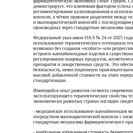
фармацевтическую экономику. Опыт Турции, 
демонстрирует, что ключевым фактором успеха я
регламентирование культивирования и использо
конопли, а чёткое правовое разделение между 
и малонаркотической коноплёй с последующим 
производных через стандартные механизмы прав
Федеральный указ-закон ОАЭ № 24 от 2025 года
использование терапевтического потенциала те
возможно без создания «особого» или репрессив
встроить каннабиноидные изделия в существу
регулирования пищевых продуктов, косметичес
препаратов и лекарственных средств. Это обесп
безопасность, инвестиционную привлекательно
высокой добавленной стоимости на этапе перер
стандартизации.
Имеющийся опыт развития сегмента современно
эксплуатирующего терапевтические свойства те
экономически развитых странах наглядно свидете
- медицинское использование каннабиноидов м
посредством малонаркотической конопли с низ
стандартные механизмы фармацевтического пра
- наибольшая добавленная стоимость формируетс