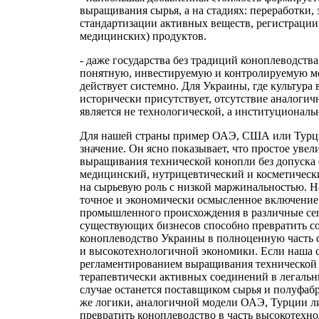
выращивания сырья, а на стадиях: переработки, 
стандартизации активных веществ, регистрации
медицинских) продуктов.
- даже государства без традиций коноплеводств
понятную, инвестируемую и контролируемую мо
действует системно. Для Украины, где культур
исторически присутствует, отсутствие аналогич
является не технологической, а институциональ
Для нашей страны пример ОАЭ, США или Турци
значение. Он ясно показывает, что простое уве
выращивания технической конопли без допуска 
медицинский, нутрицевтический и косметически
на сырьевую роль с низкой маржинальностью. 
точное и экономически осмысленное включени
промышленного происхождения в различные се
существующих бизнесов способно превратить с
коноплеводство Украины в полноценную часть 
и высокотехнологичной экономики. Если наша 
регламентированием выращивания технической 
терапевтически активных соединений в легальн
случае останется поставщиком сырья и полуфаб
же логики, аналогичной модели ОАЭ, Турции 
превратить коноплеводство в часть высокотехно