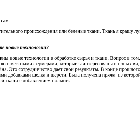
 сам.
тительного происхождения или беленые ткани. Ткань я крашу лу
ете новые технологии?
жны новые технологии в обработке сырья и ткани. Вопрос в том,
чаю с местными фермерами, которые заинтересованы в новых ви
на. Это сотрудничество дает свои результаты. В конце прошлог
ими добавками шелка и шерсти. Была получена пряжа, из которо
ой ткани с добавлением полыни.