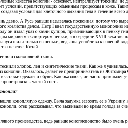
лезные качества конопли - освежает, нейтрализует токсины, не д
ает условий, препятству­ющих обменным процессам в коже. Таки
создавая условия для клеточного дыхания тела в течение всего д
ень давно. А Русь раньше называлась посконная, потому что вы
ого хозяйства делом. Петр I ввел государственную монополию н
году он издал указ о казни купцов, примешивающих в пеньку гни
щим мировым экспортером пеньки, а в середине XVIII века эксп
паруса шили только из пеньки, ведь она устойчива к соленой вод
тва перенял Китай.
енно из конопляной ткани.
снили хлопок, лен и синтетические ткани. Как же я удивилась,
из конопли. Оказалось, делает ее предприниматель из Житомира
 выставке одежды и обуви. Как оказалось, он часто принимает уч
епропетровске - частый гость.
 конопли?
 нашли конопляную одежду. Была задумка завозить ее в Украину. 
нопли, отец рассказывал, что выживали во время голода за счет
опляного производства, ведь раньше коноплеводство было очень р