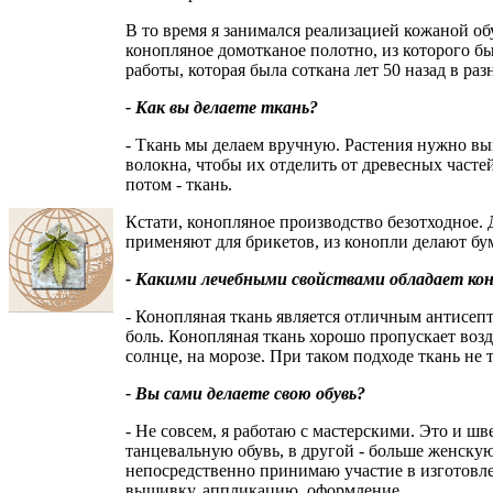
В то время я занимался реализацией кожаной обу
конопляное домотканое полотно, из которого б
работы, которая была соткана лет 50 назад в ра
- Как вы делаете ткань?
- Ткань мы делаем вручную. Растения нужно вы
волокна, чтобы их отделить от древесных часте
потом - ткань.
Кстати, конопляное производство безотходное. 
применяют для брикетов, из конопли делают бум
- Какими лечебными свойствами обладает ко
- Конопляная ткань является отличным антисеп
боль. Конопляная ткань хорошо пропускает воз
солнце, на морозе. При таком подходе ткань не 
- Вы сами делаете свою обувь?
- Не совсем, я работаю с мастерскими. Это и ш
танцевальную обувь, в другой - больше женскую
непосредственно принимаю участие в изготовл
вышивку, аппликацию, оформление.