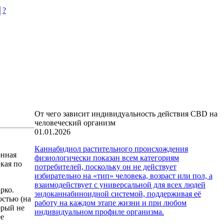
?
От чего зависит индивидуальность действия CBD на
человеческий организм
01.01.2026
Каннабидиол растительного происхождения
онная
физиологически показан всем категориям
кая по
потребителей, поскольку он не действует
избирательно на «тип» человека, возраст или пол, а
взаимодействует с универсальной для всех людей
рко.
эндоканнабиноидной системой, поддерживая её
остью (на
работу на каждом этапе жизни и при любом
орый не
индивидуальном профиле организма.
ее