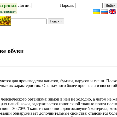
Логин:
Пароль:
ве обуви
уются для производства канатов, бумаги, парусов и ткани. Поск
льских характеристик. Она намного более прочная и износостой
еловеческого организма: зимой в ней не холодно, а летом не жа
е для нашей кожи, задерживается конопляной тканью почти полн
ся лишь 30-70%. Ткань из конопли - долго­живущий материал, кот
зовании обнаруживает дополнительные свойства: становится бол