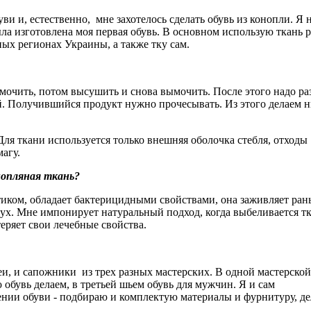
ви и, естественно, мне захотелось сделать обувь из конопли. Я 
ыла изготовлена моя первая обувь. В основном использую ткань 
зных регионах Украины, а также тку сам.
мочить, потом высушить и снова вымочить. После этого надо ра
й. Получившийся продукт нужно прочесывать. Из этого делаем н
Для ткани используется только внешняя оболочка стебля, отходы
агу.
нопляная ткань?
тиком, обладает бактерицидными свойствами, она заживляет раны
дух. Мне импонирует натуральный подход, когда выбеливается тк
теряет свои лечебные свойства.
веи, и сапожники из трех разных мастерских. В одной мастерско
 обувь делаем, в третьей шьем обувь для мужчин. Я и сам
ении обуви - подбираю и комплектую материалы и фурнитуру, д