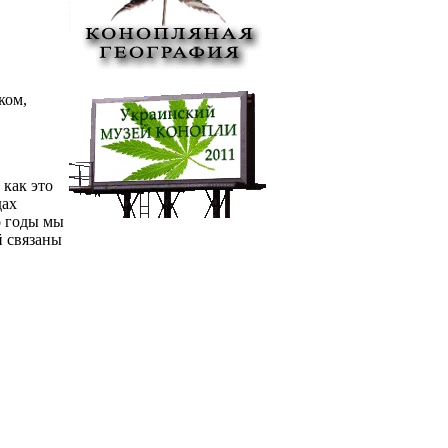
ком,
 как это
дах
о годы мы
й связаны