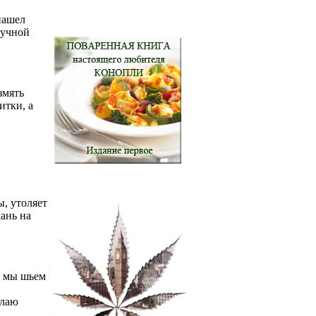
нашел
ручной
змять
итки, а
, утоляет
ань на
й мы шьем
елаю