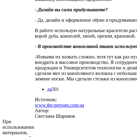
- Дизайн вы сами придумываете?
- Да, дизайн и оформление обуви я придумываю
В работе использую натуральные красители рас
корой дуба, коноплей, хвоей, орехом, крапивой.
- В производстве конопляной ткани использу
-Новыми их назвать сложно, хотя тут как раз ну
внедрить в массовое производство. Я сотрудни
продукции и Университетом технологии и дизай
сделали мех из конопляного волокна с небольш
зимние носки. Мы сделали стельки из коноплян
да
501
Источник:
www.the-persons.com.ua
Автор:
Светлана Шарамок
При
использовании
материалов,