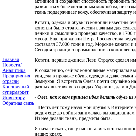
активной и сохраняет способность проводить по
развиваться болезнетворным микробам, не созд
ткань поддерживает кожу, обеспечивая защиту и 
Кстати, одежда и обувь из конопли известны оч
конопли было стратегически важным для сельск
пеньки и самолично проверял качество, в 1706 
мусор. Еще при жизни Петра Россия стала веду
составлял 37.000 тонн в год. Морские канаты и 
Сегодня традицию промышленного коноплеводс
Главная
Кстати, первые джинсы Леви Страусс сделал им
Новости/
К сожалению, сейчас конопляные материалы выте
Аналитика
увидела в продаже обувь, одежду и даже сумки 
Предприятия
Земнухов. Я встретила Олега почти случайно на
отрасли
разных выставках в городах Украины, да и в Дн
Конопляный
супермаркет
- Олег, как к вам пришла идея делать обувь из
Инвестору
Обратная связь
- Шесть лет тому назад мои друзья в Интернете
родня еще до войны занималась выращиванием ко
Из нее делали ткань, предметы быта.
Я начал искать, где у нас остались остатки кон
наших краях.