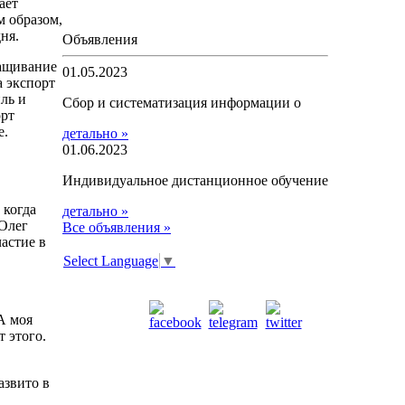
ает
м образом,
ня.
Объявления
ращивание
01.05.2023
а экспорт
ль и
Сбор и систематизация информации о
орт
е.
детально »
01.06.2023
Индивидуальное дистанционное обучение
 когда
детально »
 Олег
Все объявления »
астие в
Select Language
▼
А моя
 этого.
азвито в