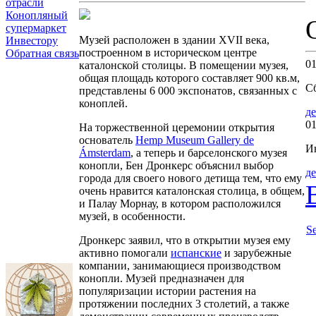
отрасли
Конопляный
супермаркет
Музей расположен в здании XVII века,
Инвестору
построенном в историческом центре
Обратная связь
01
каталонской столицы. В помещении музея,
общая площадь которого составляет 900 кв.м,
С
представлены 6 000 экспонатов, связанных с
коноплей.
де
01
На торжественной церемонии открытия
основатель
Hemp Museum Gallery de
И
Ámsterdam
, а теперь и барселонского музея
конопли, Бен Дронкерс объяснил выбор
де
города для своего нового детища тем, что ему
очень нравится каталонская столица, в общем,
и Палау Морнау, в котором расположился
музей, в особенности.
Se
Дронкерс заявил, что в открытии музея ему
активно помогали
испанские
и зарубежные
компании, занимающиеся производством
конопли. Музей предназначен для
популяризации истории растения на
протяжении последних 3 столетий, а также