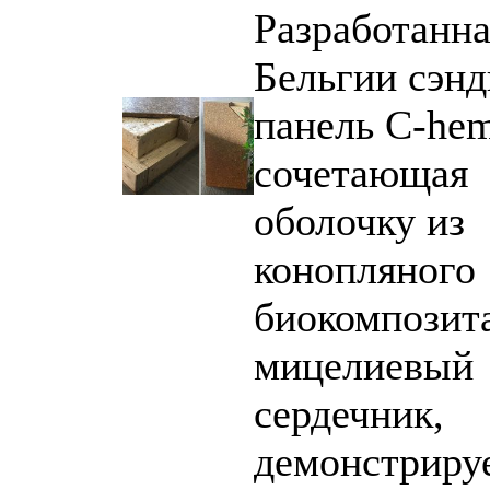
Разработанна
Бельгии сэнд
панель C-he
сочетающая
оболочку из
конопляного
биокомпозит
мицелиевый
сердечник,
демонстрируе