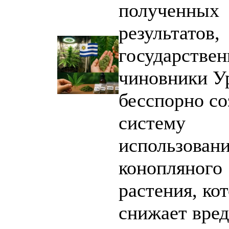
полученных
результатов,
государстве
чиновники У
бесспорно со
систему
использован
конопляного
растения, ко
снижает вред