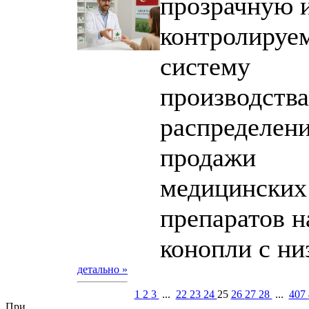
прозрачную 
контролируе
систему
производства
распределени
продажи
медицинских
препаратов н
конопли с низ
детально »
1
2
3
...
22
23
24
25
26
27
28
...
407
При