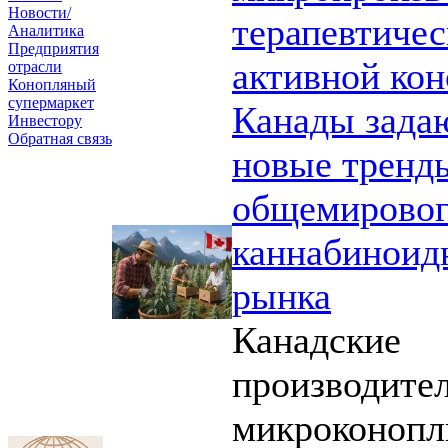
Новости/
терапевтичес
Аналитика
Предприятия
активной ко
отрасли
Конопляный
супермаркет
Канады зада
Инвестору
Обратная связь
новые тренд
общемирово
каннабиноид
рынка
Канадские
производите
микроконопл