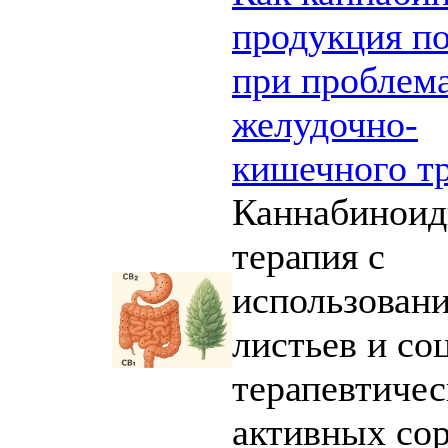
продукция п
при проблем
желудочно-
кишечного т
Каннабиноид
терапия с
использован
листьев и со
терапевтичес
активных со