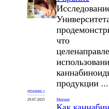
Исследовани
Университет
продемонстр
что
целенаправл
использован
каннабиноид
продукции ...
детально »
29.07.2025
Мнение
Как каннаби